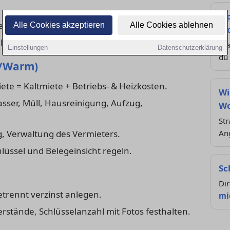
Ti
te – Sonderkündigungsrechte prüfen.
Alle Cookies akzeptieren
Alle Cookies ablehnen
Wo
 verstehen; passt sie zu deinem Budget?
Ma
Einstellungen
Datenschutzerklärung
du
t/Warm)
te = Kaltmiete + Betriebs- & Heizkosten.
Wi
ser, Müll, Hausreinigung, Aufzug,
Wo
Str
, Verwaltung des Vermieters.
An
lüssel und Belegeinsicht regeln.
Sc
Dir
trennt verzinst anlegen.
mi
rstände, Schlüsselanzahl mit Fotos festhalten.