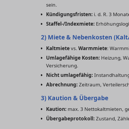
sein.
Kündigungsfristen:
i. d. R. 3 Mona
Staffel-/Indexmiete:
Erhöhungslogik
2) Miete & Nebenkosten (Kal
Kaltmiete
vs.
Warmmiete
: Warmmie
Umlagefähige Kosten:
Heizung, Was
Versicherung.
Nicht umlagefähig:
Instandhaltung
Abrechnung:
Zeitraum, Verteilersch
3) Kaution & Übergabe
Kaution:
max. 3 Nettokaltmieten, ge
Übergabeprotokoll:
Zustand, Zähle