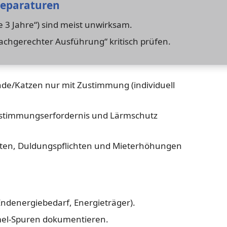
reparaturen
le 3 Jahre“) sind meist unwirksam.
fachgerechter Ausführung“ kritisch prüfen.
nde/Katzen nur mit Zustimmung (individuell
timmungserfordernis und Lärmschutz
ten, Duldungspflichten und Mieterhöhungen
Endenergiebedarf, Energieträger).
el-Spuren dokumentieren.