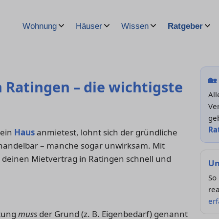
Wohnung
Häuser
Wissen
Ratgeber
🏡
 Ratingen – die wichtigste
Al
Ver
ge
Ra
 ein
Haus
anmietest, lohnt sich der gründliche
erhandelbar – manche sogar unwirksam. Mit
 deinen Mietvertrag in Ratingen schnell und
Un
So 
rea
er
stung
muss
der Grund (z. B. Eigenbedarf) genannt