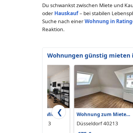
Du schwankst zwischen Miete und Kauf
oder
Hauskauf
– bei stabilen Lebenspl
Suche nach einer
Wohnung in Rating
Reaktion.
Wohnungen günstig mieten i
❮
Wohnung zum Mieten
Wohnung zum Mieten
in Düsseldorf 675 € 27
in Düsseldorf 675 € 28
Düsseldorf 40213
Düsseldorf 40213
m²
m²