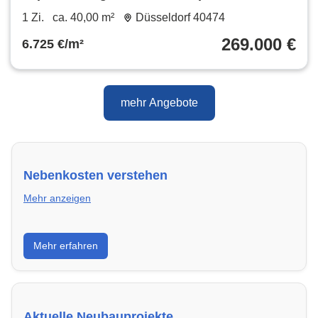
möbliert
1 Zi.
ca. 40,00 m²
Düsseldorf 40474
269.000 €
6.725 €/m²
mehr Angebote
Nebenkosten verstehen
Mehr anzeigen
Erfahre, welche Nebenkosten rechtmäßig sind und
Mehr erfahren
wie du deine monatliche Belastung optimieren
kannst.
Aktuelle Neubauprojekte