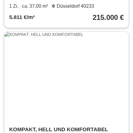
vermietet, Flingern
1 Zi.
ca. 37,00 m²
Düsseldorf 40233
215.000 €
5.811 €/m²
KOMPAKT, HELL UND KOMFORTABEL