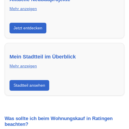
Mehr anzeigen
Entdecke Neubauprojekte in Ratingen – modern,
Jetzt entdecken
energieeffizient und sofort bezugsfertig.
Mein Stadtteil im Überblick
Mehr anzeigen
Erfahre mehr über deinen Stadtteil in Ratingen:
Stadtteil ansehen
Lebensqualität, Verkehrsanbindung, Schulen,
Freizeitmöglichkeiten und Mietpreise.
Was sollte ich beim Wohnungskauf in Ratingen
beachten?