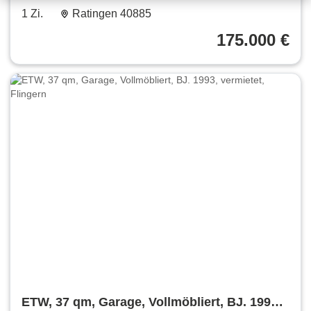
Düsseldorf, provisionsfrei
1 Zi.
Ratingen 40885
175.000 €
ETW, 37 qm, Garage, Vollmöbliert, BJ. 1993,