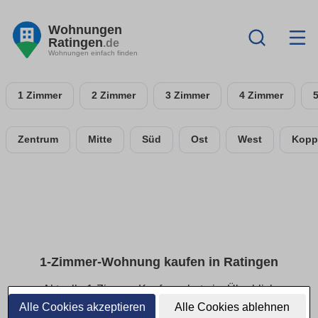
Wohnungen
Ratingen
.de
Wohnungen einfach finden
1 Zimmer
2 Zimmer
3 Zimmer
4 Zimmer
Zentrum
Mitte
Süd
Ost
West
Kopp
1-Zimmer-Wohnung kaufen in Ratingen
Aktuelle 1-Zimmer-Kaufangebote im Überblick
Alle Cookies akzeptieren
Alle Cookies ablehnen
Finde 1-Zimmer-Eigentumswohnungen in Ratingen. Auf