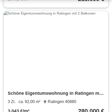
Schöne Eigentumswohnung in Ratingen mit
2 Balkonen
3 Zi.
ca. 92,00 m²
Ratingen 40880
280.000 €
3.043 €/m²