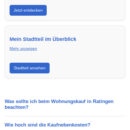
Entdecke Neubauprojekte in Ratingen – modern,
Jetzt entdecken
energieeffizient und sofort bezugsfertig.
Mein Stadtteil im Überblick
Mehr anzeigen
Erfahre mehr über deinen Stadtteil in Ratingen:
Stadtteil ansehen
Lebensqualität, Verkehrsanbindung, Schulen,
Freizeitmöglichkeiten und Mietpreise.
Was sollte ich beim Wohnungskauf in Ratingen
beachten?
Wie hoch sind die Kaufnebenkosten?