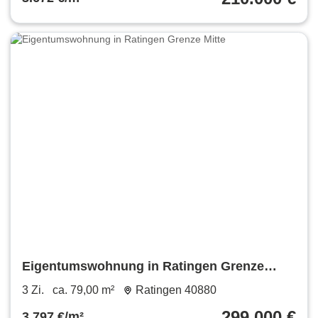
Eigentumswohnung in Ratingen Grenze
Mitte
3 Zi.
ca. 79,00 m²
Ratingen 40880
299.000 €
3.797 €/m²