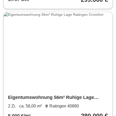
Eigentumswohnung 56m² Ruhige Lage
Ratingen Cromfort
2 Zi.
ca. 56,00 m²
Ratingen 40880
280.000 €
5.000 €/m²