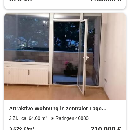
Attraktive Wohnung in zentraler Lage
Ratingen West inkl. Garage
2 Zi.
ca. 64,00 m²
Ratingen 40880
210.000 €
3.672 €/m²