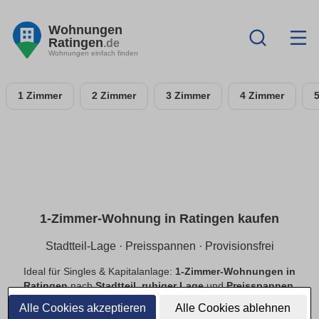
Wohnungen
Ratingen
.de
Wohnungen einfach finden
1 Zimmer
2 Zimmer
3 Zimmer
4 Zimmer
1-Zimmer-Wohnung in Ratingen kaufen
Stadtteil-Lage · Preisspannen · Provisionsfrei
Ideal für Singles & Kapitalanlage:
1-Zimmer-Wohnungen in
Ratingen
nach
Stadtteil
,
ruhiger Lage
und
Preisspannen
.
Finde
provisionsfreie
Optionen, prüfe
Neubau
vs.
Alle Cookies akzeptieren
Alle Cookies ablehnen
Bestand
.