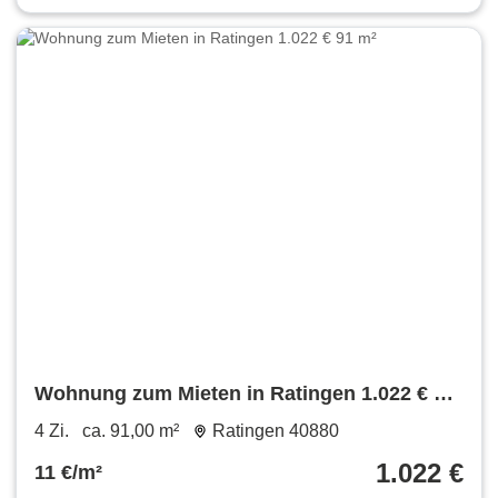
Wohnung zum Mieten in Ratingen 1.022 € 91
m²
4 Zi.
ca. 91,00 m²
Ratingen 40880
1.022 €
11 €/m²