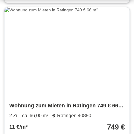
Wohnung zum Mieten in Ratingen 749 € 66
m²
2 Zi.
ca. 66,00 m²
Ratingen 40880
749 €
11 €/m²