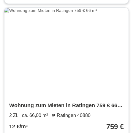
Wohnung zum Mieten in Ratingen 759 € 66
m²
2 Zi.
ca. 66,00 m²
Ratingen 40880
759 €
12 €/m²