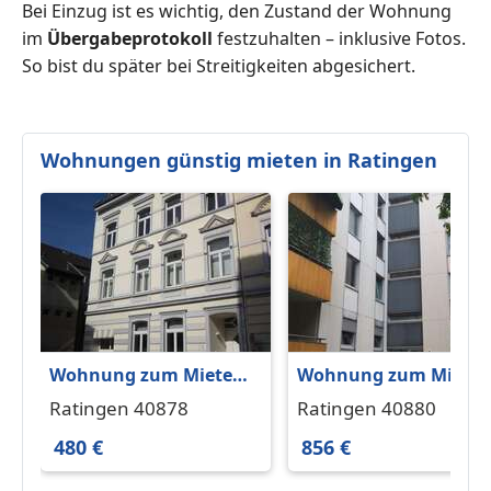
Bei Einzug ist es wichtig, den Zustand der Wohnung
im
Übergabeprotokoll
festzuhalten – inklusive Fotos.
So bist du später bei Streitigkeiten abgesichert.
Wohnungen günstig mieten in Ratingen
Wohnung zum Mieten
Wohnung zum Miete
in Ratingen 480 € 52 m²
in Ratingen 856 € 79 
Ratingen 40878
Ratingen 40880
480 €
856 €