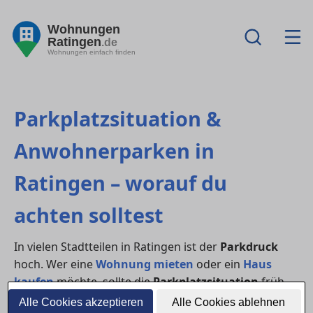
Wohnungen
Ratingen
.de
Wohnungen einfach finden
Parkplatzsituation &
Anwohnerparken in
Ratingen – worauf du
achten solltest
In vielen Stadtteilen in Ratingen ist der
Parkdruck
hoch. Wer eine
Wohnung mieten
oder ein
Haus
kaufen
möchte, sollte die
Parkplatzsituation
früh
prüfen: Gibt es
Bewohnerparken
, Besucherregelungen,
Alle Cookies akzeptieren
Alle Cookies ablehnen