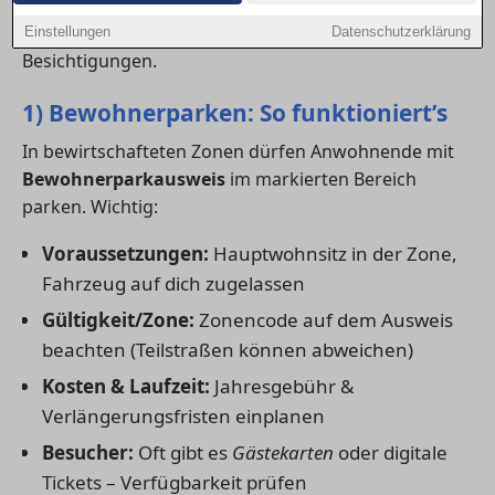
Stellplätze am Haus oder eine Tiefgarage? Hier
bekommst du den Überblick – inklusive Checkliste für
Einstellungen
Datenschutzerklärung
Besichtigungen.
1) Bewohnerparken: So funktioniert’s
In bewirtschafteten Zonen dürfen Anwohnende mit
Bewohnerparkausweis
im markierten Bereich
parken. Wichtig:
Voraussetzungen:
Hauptwohnsitz in der Zone,
Fahrzeug auf dich zugelassen
Gültigkeit/Zone:
Zonencode auf dem Ausweis
beachten (Teilstraßen können abweichen)
Kosten & Laufzeit:
Jahresgebühr &
Verlängerungsfristen einplanen
Besucher:
Oft gibt es
Gästekarten
oder digitale
Tickets – Verfügbarkeit prüfen