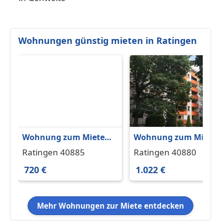
Wohnungen günstig mieten in Ratingen
Wohnung zum Mieten
Wohnung zum Miete
in Ratingen 720 € 65.12
in Ratingen 1.022 € 91
Ratingen 40885
Ratingen 40880
m²
m²
720 €
1.022 €
Mehr Wohnungen zur Miete entdecken