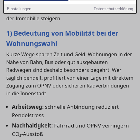
Anbindung an
Radwege
und
ÖPNV
kann den Alltag
Einstellungen
Datenschutzerklärung
entscheidend erleichtern – und langfristig den Wert
der Immobilie steigern.
1) Bedeutung von Mobilität bei der
Wohnungswahl
Kurze Wege sparen Zeit und Geld. Wohnungen in der
Nähe von Bahn, Bus oder gut ausgebauten
Radwegen sind deshalb besonders begehrt. Wer
täglich pendelt, profitiert von einer Lage mit direktem
Zugang zum ÖPNV oder sicheren Radverbindungen
in die Innenstadt.
Arbeitsweg:
schnelle Anbindung reduziert
Pendelstress
Nachhaltigkeit:
Fahrrad und ÖPNV verringern
CO₂-Ausstoß